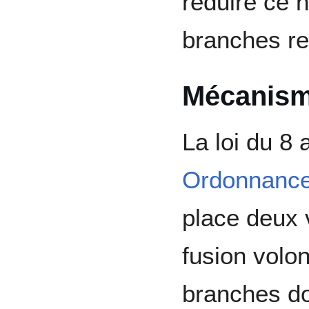
réduire ce 
branches re
Mécanism
La loi du 8 
Ordonnanc
place deux 
fusion volon
branches don