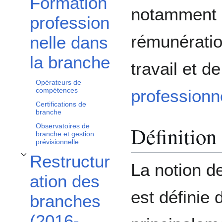
Formation
Afficher / masquer la sous-section Formation professionnelle dans la branche
notamment 
profession
rémunératio
nelle dans
la branche
travail et d
Opérateurs de
professionn
compétences
Certifications de
branche
Définition 
Observatoires de
branche et gestion
prévisionnelle
Restructur
Afficher / masquer la sous-section Restructuration des branches (2016-2024)
La notion d
ation des
est définie 
branches
(2016-