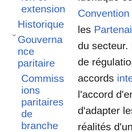
extension
Convention 
Historique
les
Partena
Gouverna
Afficher / masquer la sous-section Gouvernance paritaire
du secteur. 
nce
de régulatio
paritaire
accords
int
Commiss
ions
l'accord d'e
paritaires
d'adapter l
de
branche
réalités d'u