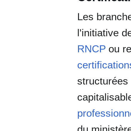
Les branche
l'initiative 
RNCP
ou r
certificatio
structurées
capitalisab
professionn
du ministèr