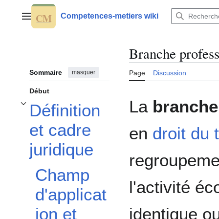
Aller
au
Competences-metiers wiki
Menu principal
contenu
Branche profess
Sommaire
masquer
Page
Discussion
Début
La
branche
Définition
Afficher / masquer la sous-section Définition et cadre juridique
et cadre
en
droit du 
juridique
regroupemen
Champ
l'activité é
d'applicat
identique ou
ion et