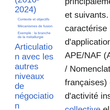
principalem
2024)
et suivants
Contexte et objectifs
caractérise
Mécanismes de fusion
Exemple : la branche
de la métallurgie
d'applicatio
Articulatio
APE/NAF (Ac
n avec les
autres
/ Nomenclat
niveaux
françaises)
de
d'activité i
négociatio
n
collective
el